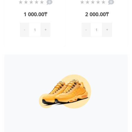
0
0
1 000.00₸
2 000.00₸
-
+
-
+