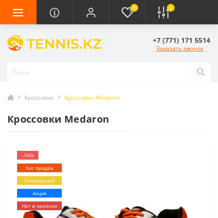
0
0
+7 (771) 171 5514
Заказать звонок
Кроссовки
Кроссовки Medaron
Кроссовки Medaron
-74%
Хит продаж
Популярный
Акция
Нет в наличии